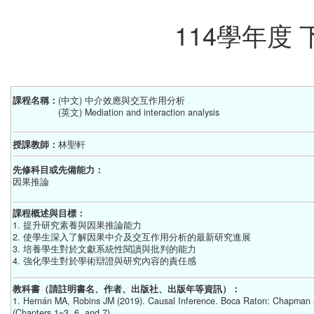
114學年度
課程名稱：
(中文) 中介效應與交互作用分析
(英文) Mediation and interaction analysis
授課教師：
林聖軒
先修科目或先備能力：
因果推論
課程概述與目標：
1. 提升研究素養與因果推論能力
2. 使學生深入了解因果中介及交互作用分析的最新研究進展
3. 培養學生對於文獻系統性閱讀與批判的能力
4. 強化學生對於學術辯證與研究內容的責任感
教科書（請註明書名、作者、出版社、出版年等資訊）：
1. Hernán MA, Robins JM (2019). Causal Inference. Boca Raton: Chapman & 
(Chapters 1~3, 6, and 7)