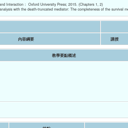
nd Interaction： Oxford University Press; 2015. (Chapters 1, 2)
nalysis with the death-truncated mediator: The completeness of the survival m
內容綱要
講授
教學要點概述