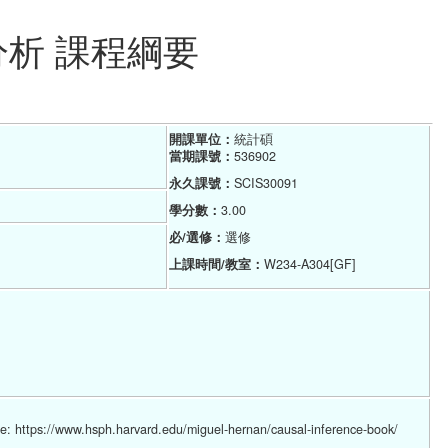
分析 課程綱要
開課單位：
統計碩    
當期課號：
536902
永久課號：
SCIS30091
學分數：
3.00
必/選修：
選修
上課時間/教室：
W234-A304[GF]
e: https://www.hsph.harvard.edu/miguel-hernan/causal-inference-book/