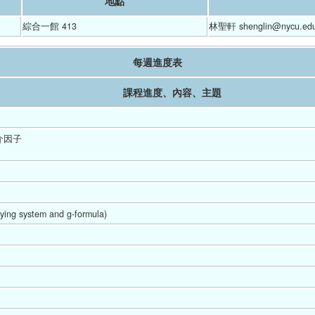
地點
綜合一館 413
林聖軒 shenglin@nycu.edu
每週進度表
課程進度、內容、主題
介因子
system and g-formula) 