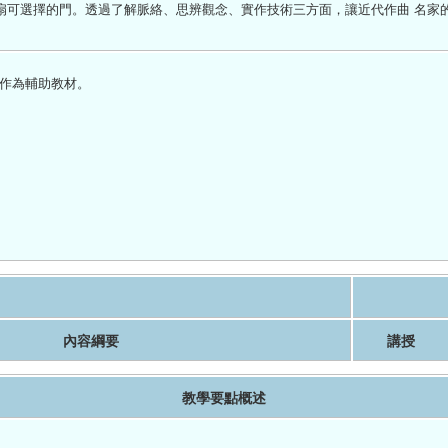
 扇可選擇的門。透過了解脈絡、思辨觀念、實作技術三方面，讓近代作曲 名家
作為輔助教材。
內容綱要
講授
教學要點概述