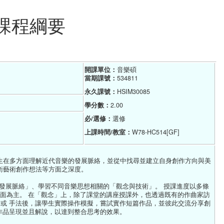
 課程綱要
開課單位：
音樂碩
當期課號：
534811
永久課號：
HSIM30085
學分數：
2.00
必/選修：
選修
上課時間/教室：
W78-HC514[GF]
生在多方面理解近代音樂的發展脈絡，並從中找尋並建立自身創作方向與美
衛藝術創作想法等方面之深度。
「發展脈絡」、學習不同音樂思想相關的「觀念與技術」。 授課進度以多條
方面為主。 在「觀念」上，除了課堂的講座授課外，也透過既有的作曲家訪
念或 手法後，讓學生實際操作模擬，嘗試實作短篇作品，並彼此交流分享創
作品呈現並且解說，以達到整合思考的效果。