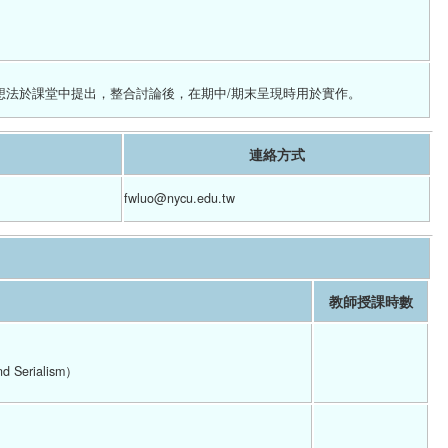
法於課堂中提出，整合討論後，在期中/期末呈現時用於實作。
連絡方式
fwluo@nycu.edu.tw
教師授課時數
and Serialism）