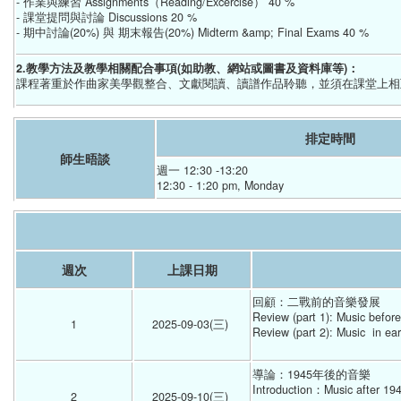
- 作業與練習 Assignments（Reading/Excercise） 40 %
- 課堂提問與討論 Discussions 20 %
- 期中討論(20%) 與 期末報告(20%) Midterm &amp; Final Exams 40 %
2.教學方法及教學相關配合事項(如助教、網站或圖書及資料庫等)：
課程著重於作曲家美學觀整合、文獻閱讀、讀譜作品聆聽，並須在課堂上相
排定時間
師生晤談
週一 12:30 -13:20 
12:30 - 1:20 pm, Monday
週次
上課日期
回顧：二戰前的音樂發展  
Review (part 1): Music befor
1
2025-09-03(三) 
Review (part 2): Music  in e
導論：1945年後的音樂
Introduction：Music after 19
2
2025-09-10(三) 