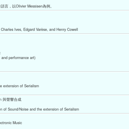
Olivier Messiaen為例。 
ves, Edgard Varèse, and Henry Cowell  
：
 and performance art) 
e extension of Serialism 
sen 與聲響合成
n of Sound/Noise and the extension of Serialism  
ctronic Music 