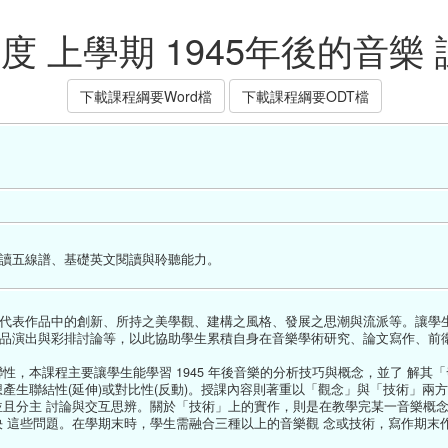
年度 上學期 1945年後的音樂
下載課程綱要Word檔
下載課程綱要ODT檔
讀五線譜、基礎英文閱讀與聆聽能力。
代表作品中的創新、所持之美學觀、建構之風格、發展之思潮與流派等。讓學
品演出與彩排討論等，以此協助學生累積自身在音樂學術研究、論文寫作、前
性，本課程主要讓學生能學習 1945 年後音樂的分析技巧與概念，並了 解其
產生聯結性(延伸)或對比性(反動)。授課內容則著重以「觀念」與「技術」兩
並且分主 討論與交互思辨。關於「技術」上的實作，則是在教學完某一音樂概
決 這些問題。在學期末時，學生需融合三種以上的音樂觀 念或技術，寫作期末