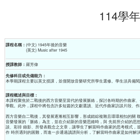
114學
課程名稱：
(中文) 1945年後的音樂
(英文) Music after 1945
授課教師：
羅芳偉
先修科目或先備能力：
本學期課程主要以英文授課，並僅開放音樂研究所學生選修。學生須具備閱
課程概述與目標：
本課程聚焦於二戰後的西方音樂至當代的發展脈絡，探討各時期的作曲家、
學觀。此外，課程中將包含許多短篇的文獻選讀、近代作曲家訪談片段、作
西方音樂自二戰後，其發展逐漸相互影響，形成錯綜複雜且環環相扣的關 聯
音樂發展的「脈絡」為主，並在介紹新的音樂思維時，與 先前所介紹的思想
談、彩排 錄影、所發表觀念之文章，讓學生了解當時作曲家的思考模式，
作 時所遇到的困難，而進一步通過讀譜與分析，了解當時作曲家是如何解