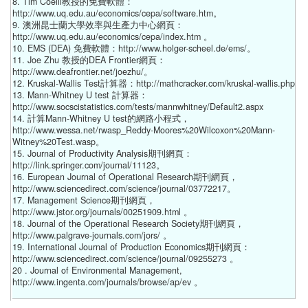
8. Tim Coelli教授的免費軟體：
http://www.uq.edu.au/economics/cepa/software.htm。
9. 澳洲昆士蘭大學效率與生產力中心網頁：
http://www.uq.edu.au/economics/cepa/index.htm 。
10. EMS (DEA) 免費軟體：http://www.holger-scheel.de/ems/。
11. Joe Zhu 教授的DEA Frontier網頁：
http://www.deafrontier.net/joezhu/。
12. Kruskal-Wallis Test計算器：http://mathcracker.com/kruskal-wallis.php
13. Mann-Whitney U test 計算器：
http://www.socscistatistics.com/tests/mannwhitney/Default2.aspx
14. 計算Mann-Whitney U test的網路小程式，
http://www.wessa.net/rwasp_Reddy-Moores%20Wilcoxon%20Mann-
Witney%20Test.wasp。
15. Journal of Productivity Analysis期刊網頁：
http://link.springer.com/journal/11123。
16. European Journal of Operational Research期刊網頁，
http://www.sciencedirect.com/science/journal/03772217。
17. Management Science期刊網頁，
http://www.jstor.org/journals/00251909.html 。
18. Journal of the Operational Research Society期刊網頁，
http://www.palgrave-journals.com/jors/ 。
19. International Journal of Production Economics期刊網頁：
http://www.sciencedirect.com/science/journal/09255273 。
20 . Journal of Environmental Management,
http://www.ingenta.com/journals/browse/ap/ev 。