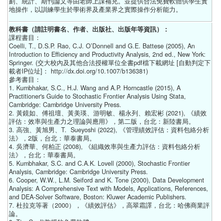
劃、統計、期刊論文等由老師上課補充。並提供合法免費軟體供學生實
地操作，以訓練學生於學術界及產業界之實際操作分析能力。
教科書（請註明書名、作者、出版社、出版年等資訊）：
課程書目：
Coelli, T., D.S.P. Rao, C.J. O’Donnell and G.E. Battese (2005), An
Introduction to Efficiency and Productivity Analysis, 2nd ed., New York:
Springer. (交大校內及其他合法授權單位全書pdf檔下載網址 [自動判定下
載者IP位址]： http://dx.doi.org/10.1007/b136381)
參考書目：
1. Kumbhakar, S.C., H.J. Wang and A.P. Horncastle (2015), A
Practitioner's Guide to Stochastic Frontier Analysis Using Stata,
Cambridge: Cambridge University Press.
2. 黃鏡如、傅祖壇、黃美瑛、游明敏、楊永列、賴宏彬 (2021), 《績效
評估：效率與生產力之理論與應用》，第二版，台北：新陸書局。
3. 高強、黃旭男、T. Sueyoshi (2022), 《管理績效評估：資料包絡分析
法》，2版，台北：華泰書局。
4. 吳濟華、何柏正 (2008), 《組織效率與生產力評估：資料包絡分析
法》，台北：華泰書局。
5. Kumbhakar, S.C. and C.A.K. Lovell (2000), Stochastic Frontier
Analysis, Cambridge: Cambridge University Press.
6. Cooper, W.W., L.M. Seiford and K. Tone (2000), Data Development
Analysis: A Comprehensive Text with Models, Applications, References,
and DEA-Solver Software, Boston: Kluwer Academic Publishers.
7. 杜拉克等著（2000），《績效評估》，高翠霜譯，台北：哈佛商業評
論。