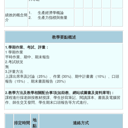
1.	生產經濟學概論
績效的概念簡
2.	生產力指標與衡量
介
教學要點概述
1.學期作業、考試、評量：
1 學期作業
平時作業、期中、期末報告
2.考試狀況
無
3.評量方法
上課出席率及討論（25%）、作業 (30%)、期中計畫書（10%）、口頭
報告（15%）、期末書面報告（20%）
2.教學方法及教學相關配合事項(如助教、網站或圖書及資料庫等)：
課程進行採老師按教材授課、學生抄寫筆記、閱讀課本、書面及電腦習
作、師生交叉發問、學生期末口頭報告等方式進行。
地
排定時間
連絡方式
點