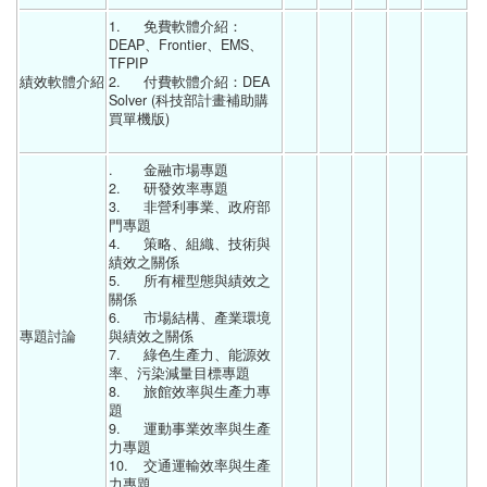
1.	免費軟體介紹：
DEAP、Frontier、EMS、
TFPIP
績效軟體介紹
2.	付費軟體介紹：DEA 
Solver (科技部計畫補助購
買單機版)
.	金融市場專題
2.	研發效率專題
3.	非營利事業、政府部
門專題
4.	策略、組織、技術與
績效之關係
5.	所有權型態與績效之
關係
6.	市場結構、產業環境
專題討論
與績效之關係
7.	綠色生產力、能源效
率、污染減量目標專題
8.	旅館效率與生產力專
題
9.	運動事業效率與生產
力專題
10.	交通運輸效率與生產
力專題