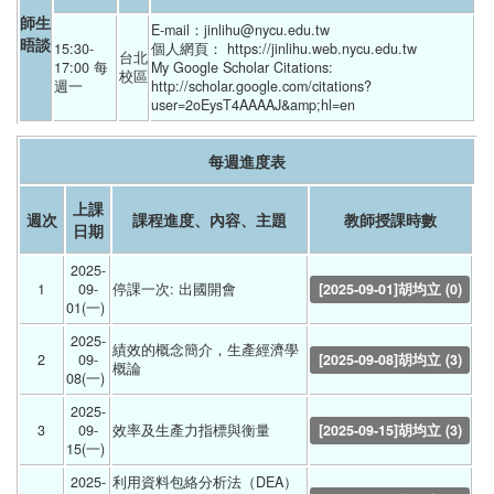
師生
E-mail：jinlihu@nycu.edu.tw  
晤談
15:30-
個人網頁： https://jinlihu.web.nycu.edu.tw 
台北
17:00 每
My Google Scholar Citations:    
校區
週一
http://scholar.google.com/citations?
user=2oEysT4AAAAJ&amp;hl=en 
每週進度表
上課
週次
課程進度、內容、主題
教師授課時數
日期
2025-
1
09-
停課一次: 出國開會 
[2025-09-01]胡均立 (0)
01(一) 
2025-
績效的概念簡介，生產經濟學
2
09-
[2025-09-08]胡均立 (3)
概論 
08(一) 
2025-
3
09-
效率及生產力指標與衡量 
[2025-09-15]胡均立 (3)
15(一) 
2025-
利用資料包絡分析法（DEA）