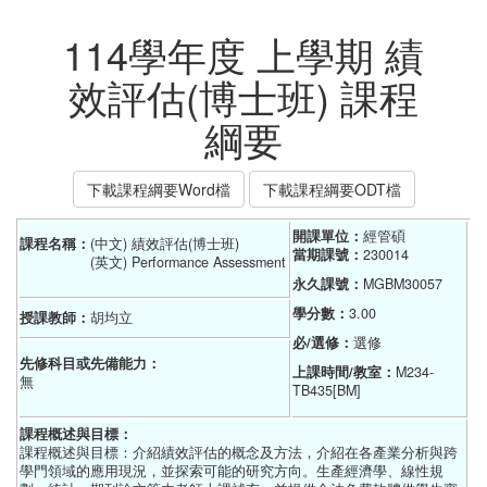
114學年度 上學期 績
效評估(博士班) 課程
綱要
下載課程綱要Word檔
下載課程綱要ODT檔
開課單位：
經管碩    
課程名稱：
(中文) 績效評估(博士班)
當期課號：
230014
(英文) Performance Assessment
永久課號：
MGBM30057
學分數：
3.00
授課教師：
胡均立
必/選修：
選修
先修科目或先備能力：
上課時間/教室：
M234-
無
TB435[BM]
課程概述與目標：
課程概述與目標：介紹績效評估的概念及方法，介紹在各產業分析與跨
學門領域的應用現況，並探索可能的研究方向。生產經濟學、線性規