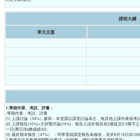
課程大綱
單元主題
1.學期作業、考試、評量：
.學期作業、考試、評量
(1) 上課討論（33%）參與：本堂課以課堂討論為主，無其他上課作業
(2) 上課報告(10%)+主持暨評論(10%)：報告人請於報告前2週提交2-3萬字之
一日(曆日)扣總成績3分。
(3) 最終期末報告（47%） ：同學需就課堂報告為修改，並於6月15日20
2.教學方法及教學相關配合事項（如助教、網站或圖書及資料庫等）