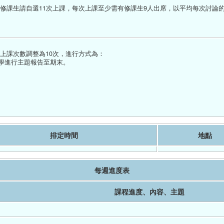
修課生請自選11次上課，每次上課至少需有修課生9人出席，以平均每次討論
上課次數調整為10次，進行方式為：
同學進行主題報告至期末。
排定時間
地點
每週進度表
課程進度、內容、主題