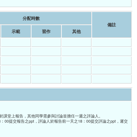
分配時數
備註
示範
習作
其他
題於課堂上報告，其他同學需參與討論並擔任一週之評論人。
日之18：00提交報告之ppt，評論人於報告前一天之18：00提交評論之ppt，遲交