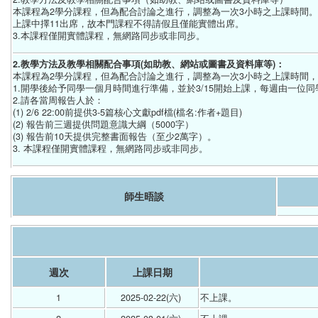
本課程為2學分課程，但為配合討論之進行，調整為一次3小時之上課時間。
上課中擇11出席，故本門課程不得請假且僅能實體出席。
3.本課程僅開實體課程，無網路同步或非同步。
2.教學方法及教學相關配合事項(如助教、網站或圖書及資料庫等)：
本課程為2學分課程，但為配合討論之進行，調整為一次3小時之上課時間，
1.開學後給予同學一個月時間進行準備，並於3/15開始上課，每週由一位
2.請各當周報告人於：
(1) 2/6 22:00前提供3-5篇核心文獻pdf檔(檔名:作者+題目)
(2) 報告前三週提供問題意識大綱（5000字）
(3) 報告前10天提供完整書面報告（至少2萬字）。
3. 本課程僅開實體課程，無網路同步或非同步。
師生晤談
週次
上課日期
1
2025-02-22(六) 
不上課。 