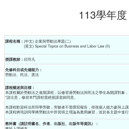
113學年
課程名稱：
(中文) 企業與勞動法專題(二)
(英文) Special Topics on Business and Labor Law (II)
授課教師：
邱羽凡
先修科目或先備能力：
勞動法、民法、憲法
課程概述與目標：
本課程屬於勞動法之進階課程，以修習過勞動法與民法之學生為開課對象，
*請注意，修習本門課程需經授課老師同意。
本課程歡迎科法所同學旁聽，旁聽者不需撰寫報告，得視個人能力參與上課
本課程將培訓同學將勞動法中所習得之理論為應用練習，並於各主題中進行
教科書（請註明書名、作者、出版社、出版年等資訊）：
將於上課補充。