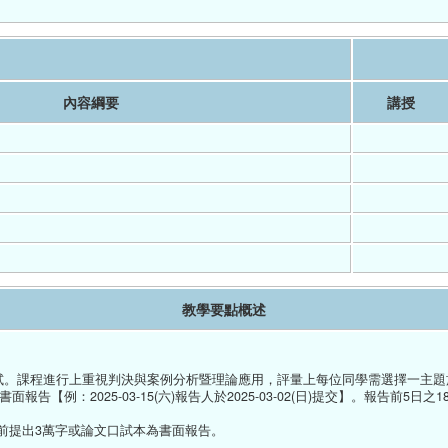
內容綱要
講授
教學要點概述
或考試。課程進行上重視判決與案例分析暨理論應用，評量上每位同學需選擇一主
書面報告【例：2025-03-15(六)報告人於2025-03-02(日)提交】。報告前5
:00前提出3萬字或論文口試本為書面報告。