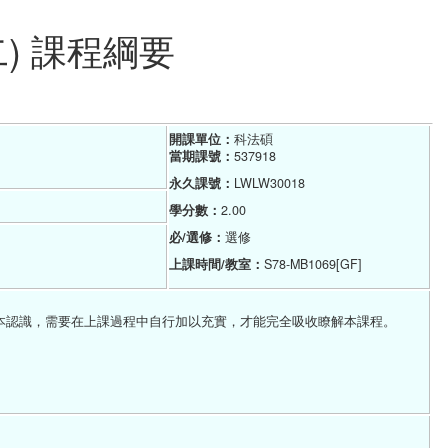
) 課程綱要
開課單位：
科法碩    
當期課號：
537918
永久課號：
LWLW30018
學分數：
2.00
必/選修：
選修
上課時間/教室：
S78-MB1069[GF]
本認識，需要在上課過程中自行加以充實，才能完全吸收瞭解本課程。