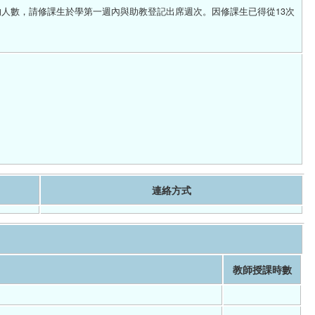
的人數，請修課生於學第一週內與助教登記出席週次。因修課生已得從13次
連絡方式
教師授課時數