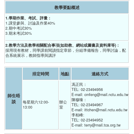
教學要點概述
1.學期作業、考試、評量：
1.課堂參與、討論及作業40%
2.期中考試30%
3.期末考試30%
2.教學方法及教學相關配合事項(如助教、網站或圖書及資料庫等)：
採用現有教材，同學課前閱讀指定章節，分組準備報告，同學討論，配
合系統展示，教師指導與講評
排定時間
地點
連絡方式
馮正民：
TEL: 02-23494956
E-mail: cmfeng@mail.nctu.edu.tw
師生晤
陳穆臻：
談
每星期六12:00-
辦公
TEL: 02-23494967
13:00
室
E-mail: ittchen@mail.nctu.edu.tw
李柏峰:
TEL: 02-23494952
E-mail: terry@mail.tca.org.tw