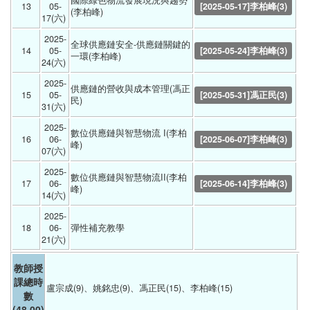
國際綠色物流發展現況與趨勢
13
05-
[2025-05-17]李柏峰(3)
(李柏峰) 
17(六) 
2025-
全球供應鏈安全-供應鏈關鍵的
14
05-
[2025-05-24]李柏峰(3)
一環(李柏峰) 
24(六) 
2025-
供應鏈的營收與成本管理(馮正
15
05-
[2025-05-31]馮正民(3)
民) 
31(六) 
2025-
數位供應鏈與智慧物流 I(李柏
16
06-
[2025-06-07]李柏峰(3)
峰) 
07(六) 
2025-
數位供應鏈與智慧物流II(李柏
17
06-
[2025-06-14]李柏峰(3)
峰) 
14(六) 
2025-
18
06-
彈性補充教學 
21(六) 
教師授
課總時
盧宗成(9)、姚銘忠(9)、馮正民(15)、李柏峰(15)
數
(48.00)