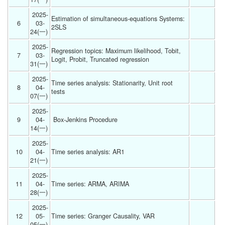
2025-
Estimation of simultaneous-equations Systems: 
6
03-
2SLS 
24(一) 
2025-
Regression topics: Maximum likelihood, Tobit, 
7
03-
Logit, Probit, Truncated regression 
31(一) 
2025-
Time series analysis: Stationarity, Unit root 
8
04-
tests 
07(一) 
2025-
9
04-
 Box-Jenkins Procedure 
14(一) 
2025-
10
04-
Time series analysis: AR1 
21(一) 
2025-
11
04-
Time series: ARMA, ARIMA 
28(一) 
2025-
12
05-
Time series: Granger Causality, VAR 
05(一) 