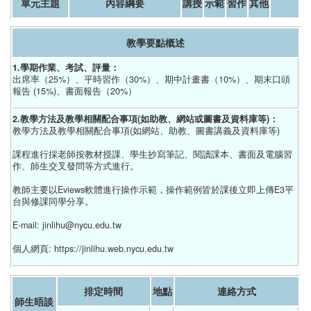
單元主題
內容綱要
講授
示範
習作
其他
教學要點概述
1.學期作業、考試、評量：
出席率（25%）、平時習作（30%）、期中計畫書（10%）、期末口頭
報告 (15%)、書面報告（20%）
2.教學方法及教學相關配合事項(如助教、網站或圖書及資料庫等)：
教學方法及教學相關配合事項(如網站、助教、圖書講義及資料庫等)
課程進行採老師按教材授課、學生抄寫筆記、閱讀課本、書面及電腦習
作、師生交叉發問等方式進行。
教師主要以Eviews軟體進行操作示範，操作範例皆於課後立即上傳E3平
台與修課同學分享。
E-mail: jinlihu@nycu.edu.tw
個人網頁: https://jinlihu.web.nycu.edu.tw
排定時間
地點
連絡方式
師生晤談