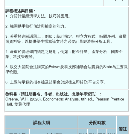
課程概述與目標：
1. 介紹計量經濟學方法、技巧與應用。
2. 強調動手執行估計與檢定的能力。
3. 著重於進階議題上，例如：統計檢定、聯立方程式、時間序列、縱橫
面資料等，以提供學生撰寫論文時之必要計量經濟學分析工具。
4. 著重於管理學門議題之應用，例如：財金計量、產業分析、國際企
業、科技管理等。
5. 以交大管院合法購買的Eviews及科技部補助合法購買的Stata為主要教
學軟體。
6. 上課時示範的指令檔及結果會於課後立即於E3平台分享。
教科書（請註明書名、作者、出版社、出版年等資訊）：
Greene, W.H. (2020), Econometric Analysis, 8th ed., Pearson Prentice
Hall. 雙葉代理
課程大綱
分配時數
備註