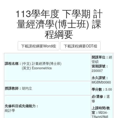
113學年度 下學期 計
量經濟學(博士班) 課
程綱要
下載課程綱要Word檔
下載課程綱要ODT檔
開課單位：
經
管碩    
課程名稱：
(中文) 計量經濟學(博士班)
當期課號：
(英文) Econometrics
230007
永久課號：
MGBM30060
授課教師：
胡均立
學分數：
3.00
必/選修：
選
修
先修科目或先備能力：
上課時間/教
統計學
室：
M234-
TB435[BM]