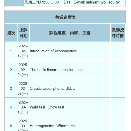
星期二PM 3:30~5:00
D11
E-mail: jinlihu@nycu.edu.tw
每週進度表
上課
教師授
週次
課程進度、內容、主題
日期
課時數
2025-
1
02-
Introduction of econometrics 
17(一) 
2025-
2
02-
The basic linear regression model 
24(一) 
2025-
3
03-
Classic assumptions, BLUE 
03(一) 
2025-
4
03-
Wald test, Chow test 
10(一) 
2025-
5
03-
Heterogeneity:  White's test 
17(一) 