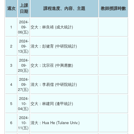
上課
週次
課程進度、內容、主題
教師授課時數
日期
2024-
1
09-
交大：林良靖 (成大統計) 
06(五) 
2024-
2
09-
清大：彭健育 (中研院統計) 
13(五) 
2024-
3
09-
交大：沈宗荏 (中興應數) 
20(五) 
2024-
4
09-
清大：李易儒 (中研院統計) 
27(五) 
2024-
5
10-
交大：林建同 (逢甲統計) 
04(五) 
2024-
6
10-
清大：Hua He (Tulane Univ.) 
11(五) 