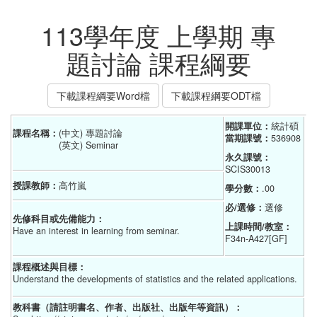
113學年度 上學期 專
題討論 課程綱要
下載課程綱要Word檔
下載課程綱要ODT檔
開課單位：
統計碩    
課程名稱：
(中文) 專題討論
當期課號：
536908
(英文) Seminar
永久課號：
SCIS30013
授課教師：
高竹嵐
學分數：
.00
必/選修：
選修
先修科目或先備能力：
上課時間/教室：
Have an interest in learning from seminar.
F34n-A427[GF]
課程概述與目標：
Understand the developments of statistics and the related applications.
教科書（請註明書名、作者、出版社、出版年等資訊）：