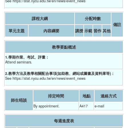
See https://stat.nycu.edu.tw/en/news/event_news
課程大綱
分配時數
備註
單元主題
內容綱要
講授
示範
習作
其他
教學要點概述
1.學期作業、考試、評量：
Attend seminars.
2.教學方法及教學相關配合事項(如助教、網站或圖書及資料庫等)：
See https://stat.nycu.edu.tw/en/news/event_news
排定時間
地點
連絡方式
師生晤談
By appointment.
A417
e-mail
每週進度表