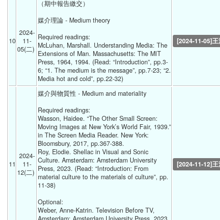
（期中報告繳交）
媒介理論 - Medium theory  
2024-
Required readings:
10
11-
[2024-11-05]
McLuhan, Marshall. Understanding Media: The 
05(二) 
Extensions of Man. Massachusetts: The MIT 
Press, 1964, 1994. (Read: “Introduction”, pp.3-
6; “1. The medium is the message”, pp.7-23; “2. 
Media hot and cold”, pp.22-32) 
媒介與物質性 - Medium and materiality
Required readings:
Wasson, Haidee. “The Other Small Screen: 
Moving Images at New York’s World Fair, 1939.” 
in The Screen Media Reader. New York: 
Bloomsbury, 2017, pp.367-388. 
Roy, Elodie. Shellac in Visual and Sonic 
2024-
Culture. Amsterdam: Amsterdam University 
11
11-
[2024-11-12]
Press, 2023. (Read: “Introduction: From 
12(二) 
material culture to the materials of culture”, pp. 
11-38)
Optional:
Weber, Anne-Katrin. Television Before TV, 
Amsterdam: Amsterdam University Press, 2023. 