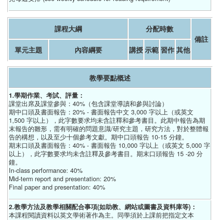
課程大綱
分配時數
備註
單元主題
內容綱要
講授
示範
習作
其他
教學要點概述
1.學期作業、考試、評量：
課堂出席及課堂參與：40%（包含課堂導讀和參與討論）
期中口頭及書面報告：20% - 書面報告中文 3,000 字以上（或英文
1,500 字以上），此字數要求均未含註釋和參考書目。此期中報告為期
末報告的雛形，需有明確的問題意識/研究主題，研究方法，對於整體報
告的構想，以及至少十個參考文獻。期中口頭報告 10-15 分鐘。
期末口頭及書面報告：40% - 書面報告 10,000 字以上（或英文 5,000 字
以上），此字數要求均未含註釋及參考書目。期末口頭報告 15 -20 分
鐘。
In-class performance: 40%
Mid-term report and presentation: 20%
Final paper and presentation: 40%
2.教學方法及教學相關配合事項(如助教、網站或圖書及資料庫等)：
本課程閱讀資料以英文學術著作為主。同學須於上課前把指定文本