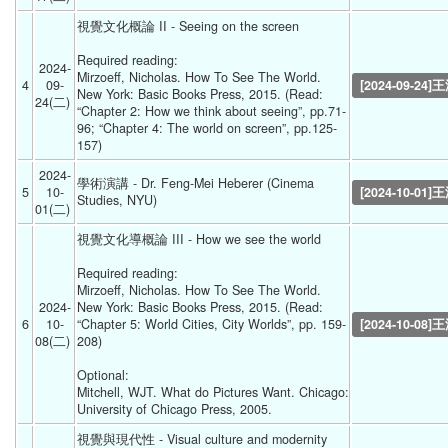
視覺文化概論 II - Seeing on the screen 
Required reading:
2024-
Mirzoeff, Nicholas. How To See The World. 
4
09-
[2024-09-24]
New York: Basic Books Press, 2015. (Read: 
24(二) 
“Chapter 2: How we think about seeing”, pp.71-
96; “Chapter 4: The world on screen”, pp.125-
157)  
2024-
學術演講 - Dr. Feng-Mei Heberer (Cinema 
5
10-
[2024-10-01]
Studies, NYU) 
01(二) 
視覺文化導概論 III - How we see the world 
Required reading:
Mirzoeff, Nicholas. How To See The World. 
2024-
New York: Basic Books Press, 2015. (Read: 
6
10-
“Chapter 5: World Cities, City Worlds”, pp. 159-
[2024-10-08]
08(二) 
208)
Optional:
Mitchell, WJT. What do Pictures Want. Chicago: 
University of Chicago Press, 2005. 
視覺與現代性 - Visual culture and modernity