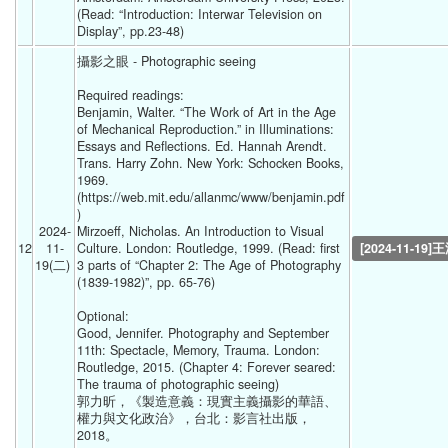
(Read: “Introduction: Interwar Television on 
Display”, pp.23-48) 
攝影之眼 - Photographic seeing
Required readings:
Benjamin, Walter. “The Work of Art in the Age 
of Mechanical Reproduction.” in Illuminations: 
Essays and Reflections. Ed. Hannah Arendt. 
Trans. Harry Zohn. New York: Schocken Books, 
1969. 
(https://web.mit.edu/allanmc/www/benjamin.pdf 
)
2024-
Mirzoeff, Nicholas. An Introduction to Visual 
12
11-
Culture. London: Routledge, 1999. (Read: first 
[2024-11-19]
19(二) 
3 parts of “Chapter 2: The Age of Photography 
(1839-1982)”, pp. 65-76)
Optional: 
Good, Jennifer. Photography and September 
11th: Spectacle, Memory, Trauma. London: 
Routledge, 2015. (Chapter 4: Forever seared: 
The trauma of photographic seeing) 
郭力昕，《製造意義：現實主義攝影的華語、
權力與文化政治》，台北：影言社出版，
2018。 