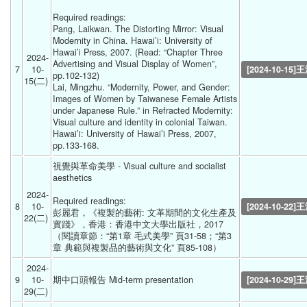
Required readings:
Pang, Laikwan. The Distorting Mirror: Visual 
Modernity in China. Hawai’i: University of 
Hawai’i Press, 2007. (Read: “Chapter Three 
2024-
Advertising and Visual Display of Women”, 
7
10-
[2024-10-15]
pp.102-132)
15(二) 
Lai, Mingzhu. “Modernity, Power, and Gender: 
Images of Women by Taiwanese Female Artists 
under Japanese Rule.” in Refracted Modernity: 
Visual culture and identity in colonial Taiwan. 
Hawai’i: University of Hawai’i Press, 2007, 
pp.133-168. 
視覺與革命美學 - Visual culture and socialist 
aesthetics
2024-
Required readings:
8
10-
[2024-10-22]
彭麗君，《複製的藝術: 文革期間的文化生產及
22(二) 
實踐》，香港：香港中文大學出版社，2017 
（閱讀章節：“第1章 毛式美學” 頁31-58；“第3
章 典範與複製品的藝術與文化” 頁85-108） 
2024-
9
10-
期中口頭報告 Mid-term presentation 
[2024-10-29]
29(二) 