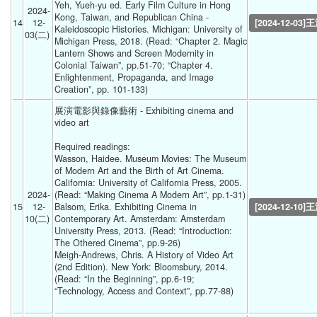
Yeh, Yueh-yu ed. Early Film Culture in Hong 
2024-
Kong, Taiwan, and Republican China - 
14
12-
[2024-12-03]
Kaleidoscopic Histories. Michigan: University of 
03(二) 
Michigan Press, 2018. (Read: “Chapter 2. Magic 
Lantern Shows and Screen Modernity in 
Colonial Taiwan”, pp.51-70; “Chapter 4. 
Enlightenment, Propaganda, and Image 
Creation”, pp. 101-133)  
展演電影與錄像藝術 - Exhibiting cinema and 
video art
Required readings:
Wasson, Haidee. Museum Movies: The Museum 
of Modern Art and the Birth of Art Cinema. 
California: University of California Press, 2005. 
2024-
(Read: “Making Cinema A Modern Art”, pp.1-31)
15
12-
Balsom, Erika. Exhibiting Cinema in 
[2024-12-10]
10(二) 
Contemporary Art. Amsterdam: Amsterdam 
University Press, 2013. (Read: “Introduction: 
The Othered Cinema”, pp.9-26)
Meigh-Andrews, Chris. A History of Video Art 
(2nd Edition). New York: Bloomsbury, 2014. 
(Read: “In the Beginning”, pp.6-19; 
“Technology, Access and Context”, pp.77-88)