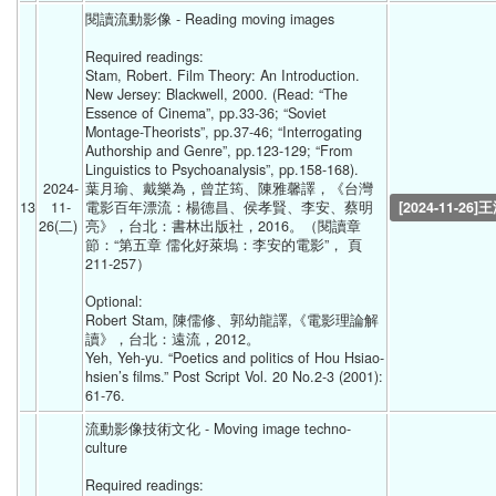
閱讀流動影像 - Reading moving images
Required readings:
Stam, Robert. Film Theory: An Introduction. 
New Jersey: Blackwell, 2000. (Read: “The 
Essence of Cinema”, pp.33-36; “Soviet 
Montage-Theorists”, pp.37-46; “Interrogating 
Authorship and Genre”, pp.123-129; “From 
Linguistics to Psychoanalysis”, pp.158-168). 
2024-
葉月瑜、戴樂為，曾芷筠、陳雅馨譯，《台灣
13
11-
電影百年漂流：楊德昌、侯孝賢、李安、蔡明
[2024-11-26]
26(二) 
亮》，台北：書林出版社，2016。（閱讀章
節：“第五章 儒化好萊塢：李安的電影”， 頁
211-257）
Optional: 
Robert Stam, 陳儒修、郭幼龍譯,《電影理論解
讀》，台北：遠流，2012。
Yeh, Yeh-yu. “Poetics and politics of Hou Hsiao-
hsien’s films.” Post Script Vol. 20 No.2-3 (2001): 
61-76. 
流動影像技術文化 - Moving image techno-
culture
Required readings: