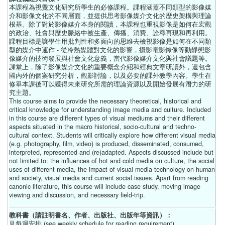
本課程為視覺文化研究所學生的必修課程。課程涵蓋不同類型的影像媒
介和影像文化的不同層面，並提供思考影像媒介文化的歴史架構與理論
根基。除了對於影像媒介本身的閱讀，本課程也重視影像是如何在宏觀
的政治、社會與歷史脈絡中被生產、傳播、消費、詮釋再現和再利用。
課程目標是讓學生用批判性和多面向的思維去檢視影像是如何在不同類
型的媒介中運作 - 從冷熱媒體對文化的影響，攝影電影錄像等動靜態影
像媒介的技術發展與社會文化意義，當代影像媒介文化與社會議題等。
課堂上，除了影像媒介文化的重要概念介紹和經典文章研讀外，還包含
國內外的個案研究分析，觀影討論，以及必要的課外教學內容。學生在
修畢本課後可以獲得未來研究所需的理論資源以及開始發展有潛力的研
究主題。
This course aims to provide the necessary theoretical, historical and
critical knowledge for understanding image media and culture. Included
in this course are different types of visual mediums and their different
aspects situated in the macro historical, socio-cultural and techno-
cultural context. Students will critically explore how different visual media
(e.g. photography, film, video) is produced, disseminated, consumed,
interpreted, represented and (re)adapted. Aspects discussed include but
not limited to: the influences of hot and cold media on culture, the social
uses of different media, the impact of visual media technology on human
and society, visual media and current social issues. Apart from reading
canonic literature, this course will include case study, moving image
viewing and discussion, and necessary field-trip.
教科書（請註明書名、作者、出版社、出版年等資訊）：
見每週安排 (see weekly schedule for reading requirement)