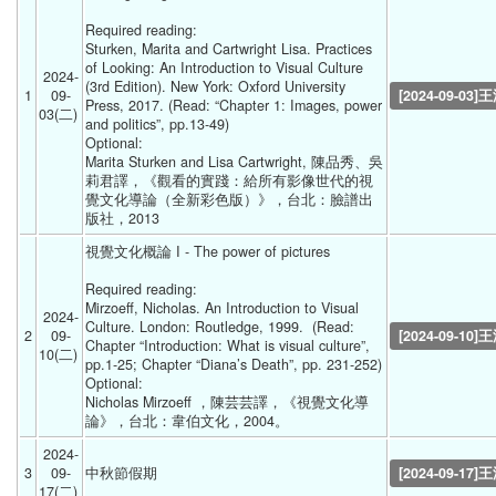
Required reading:
Sturken, Marita and Cartwright Lisa. Practices 
of Looking: An Introduction to Visual Culture 
2024-
(3rd Edition). New York: Oxford University 
1
09-
[2024-09-03]
Press, 2017. (Read: “Chapter 1: Images, power 
03(二) 
and politics”, pp.13-49)
Optional:
Marita Sturken and Lisa Cartwright, 陳品秀、吳
莉君譯，《觀看的實踐：給所有影像世代的視
覺文化導論（全新彩色版）》，台北：臉譜出
版社，2013 
視覺文化概論 I - The power of pictures
Required reading:
Mirzoeff, Nicholas. An Introduction to Visual 
2024-
Culture. London: Routledge, 1999.  (Read: 
2
09-
[2024-09-10]
Chapter “Introduction: What is visual culture”, 
10(二) 
pp.1-25; Chapter “Diana’s Death”, pp. 231-252)
Optional:
Nicholas Mirzoeff ，陳芸芸譯，《視覺文化導
論》，台北：韋伯文化，2004。 
2024-
3
09-
中秋節假期 
[2024-09-17]
17(二) 