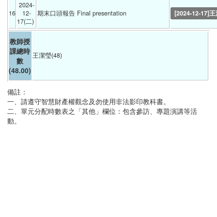
2024-
16
12-
期末口頭報告 Final presentation 
[2024-12-17]
17(二) 
教師授
課總時
王潔瑩(48)
數
(48.00)
備註：
一、請遵守智慧財產權觀念及勿使用非法影印教科書。
二、單元分配時數表之「其他」欄位：包含參訪、專題演講等活
動。