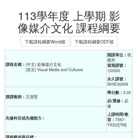
113學年度 上學期 影
像媒介文化 課程綱要
下載課程綱要Word檔
下載課程綱要ODT檔
開課單位：
視
覺所
課程名稱：
(中文) 影像媒介文化
當期課號：
(英文) Visual Media and Cultures
133300
永久課號：
SHVC30009
學分數：
3.00
授課教師：
王潔瑩
必/選修：
必
修
上課時間/教
先修科目或先備能力：
室：
T567-
YX322[YM]
課程概述與目標：