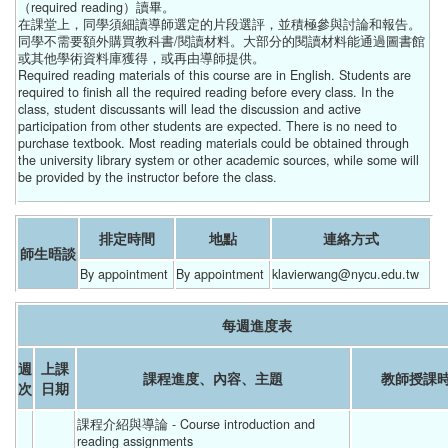
（required reading）讀畢。
在課堂上，同學須細讀導師選定的片段選評，並積極參與討論和報告。
同學不需要額外購買教科書/閱讀材料。大部分的閱讀材料能通過圖書館
或其他學術資料庫獲得，或再由導師提供。
Required reading materials of this course are in English. Students are
required to finish all the required reading before every class. In the
class, student discussants will lead the discussion and active
participation from other students are expected. There is no need to
purchase textbook. Most reading materials could be obtained through
the university library system or other academic sources, while some will
be provided by the instructor before the class.
排定時間
地點
連絡方式
師生晤談
By appointment
By appointment
klavierwang@nycu.edu.tw
每週進度表
週
上課
課程進度、內容、主題
教師授課
次
日期
課程介紹與導論 - Course introduction and 
reading assignments