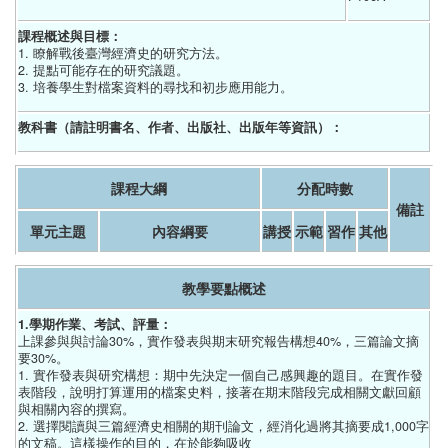
課程概述與目標：
1. 瞭解戰後臺灣經濟史的研究方法。
2. 提點可能存在的研究議題。
3. 培養學生對檔案資料的尋找和初步應用能力。
教科書（請註明書名、作者、出版社、出版年等資訊）：
課程大綱
分配時數
備註
單元主題
內容綱要
講授
示範
習作
其他
教學要點概述
1.學期作業、考試、評量：
上課參與與討論30%，實作發表與期末研究報告構想40%，三篇論文摘
要30%。
1. 實作發表與研究構想：期中先決定一個自己感興趣的題目。在實作發
表階段，說明打算運用的檔案史料，接著在期末階段完成相關文獻回顧
與相關內容的撰寫。
2. 選擇閱讀與三篇經濟史相關的期刊論文，經消化過將其摘要成1,000字
的文稿。這樣操作的目的，在於能夠吸收