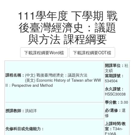
111學年度 下學期 戰
後臺灣經濟史：議題
與方法 課程綱要
下載課程綱要Word檔
下載課程綱要ODT檔
開課單位：
社
文碩    
課程名稱：
(中文) 戰後臺灣經濟史：議題與方法
當期課號：
(英文) Economic History of Taiwan after WW
534504
II：Perspective and Method
永久課號：
HSSC30038
學分數：
3.00
必/選修：
選
授課教師：
洪紹洋
修
上課時間/教
先修科目或先備能力：
室：
T34n-
F106A