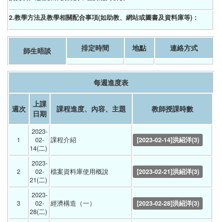
2.教學方法及教學相關配合事項(如助教、網站或圖書及資料庫等)：
排定時間
地點
連絡方式
師生晤談
每週進度表
上課
週次
課程進度、內容、主題
教師授課時數
日期
2023-
1
02-
課程介紹 
[2023-02-14]洪紹洋(3)
14(二) 
2023-
2
02-
檔案資料庫使用概說 
[2023-02-21]洪紹洋(3)
21(二) 
2023-
3
02-
經濟構造（一） 
[2023-02-28]洪紹洋(3)
28(二) 