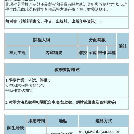
此課程著重於介紹與產品製程和品質有關的統計分析與管制的方法,期許
學生能藉由此課程對於各種品管方法充份了解，並靈活應用。
教科書（請註明書名、作者、出版社、出版年等資訊）：
課程大綱
分配時數
備註
單元主題
內容綱要
講授
示範
習作
其他
教學要點概述
1.學期作業、考試、評量：
期中期末報告各佔40%
平時作業佔20%
2.教學方法及教學相關配合事項(如助教、網站或圖書及資料庫等)：
排定時間
地點
連絡方式
師生晤談
wang@stat.nycu.edu.tw
綜合一館422室