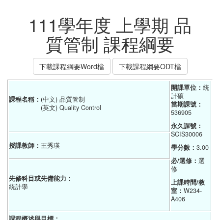
111學年度 上學期 品
質管制 課程綱要
下載課程綱要Word檔
下載課程綱要ODT檔
開課單位：
統
計碩    
課程名稱：
(中文) 品質管制
當期課號：
(英文) Quality Control
536905
永久課號：
SCIS30006
授課教師：
王秀瑛
學分數：
3.00
必/選修：
選
修
先修科目或先備能力：
上課時間/教
統計學
室：
W234-
A406
課程概述與目標：