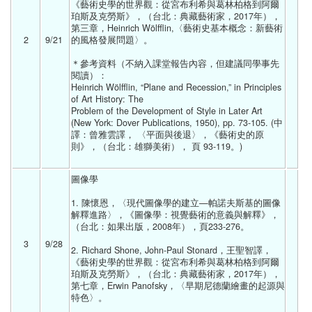
《藝術史學的世界觀：從宮布利希與葛林柏格到阿爾
珀斯及克勞斯》，（台北：典藏藝術家，2017年），
第三章，Heinrich Wölfflin,〈藝術史基本概念：新藝術
2
9/21 
的風格發展問題〉。
＊參考資料（不納入課堂報告內容，但建議同學事先
閱讀）：
Heinrich Wölfflin, “Plane and Recession,” in Principles 
of Art History: The 
Problem of the Development of Style in Later Art 
(New York: Dover Publications, 1950), pp. 73-105. (中
譯：曾雅雲譯， 〈平面與後退〉，《藝術史的原
則》，（台北：雄獅美術）， 頁 93-119。) 
圖像學
1. 陳懷恩，〈現代圖像學的建立—帕諾夫斯基的圖像
解釋進路〉，《圖像學：視覺藝術的意義與解釋》，
（台北：如果出版，2008年），頁233-276。
3
9/28 
2. Richard Shone, John-Paul Stonard，王聖智譯，
《藝術史學的世界觀：從宮布利希與葛林柏格到阿爾
珀斯及克勞斯》，（台北：典藏藝術家，2017年），
第七章，Erwin Panofsky，〈早期尼德蘭繪畫的起源與
特色〉。