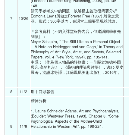
(London: Laurence King Publishing, 2005), pp.145-
148.
請同學參考文中的問題，以解構主義取徑簡要分析
Edmonia Lewis所做之Forever Free (1867) 雕像之意
7
10/26 
涵。形式：300字以內，在課堂上簡要呈現並討論。
＊參考資料（不納入課堂報告內容，但建議同學事先
閱讀）：
Meyer Schapiro, “ The Still Life as a Personal Object
—A Note on Heidegger and van Gogh,” in Theory and 
Philosophy of Art: Style, Artist, and Society, Selected 
Papers, vol. 4 (New York, 1994), pp. 135-141.
中譯：〈作為個人物品的靜物畫：一則關於海德格爾
與凡·高的札記〉，《藝術的理論與哲學》，邁耶·夏皮
羅著，沈語冰等譯，江蘇鳳凰美術出版社，2016年。
8
11/2 
期中口頭報告 
精神分析
1. Laurie Schneider Adams, Art and Psychoanalysis, 
(Boulder: Westview Press, 1993), Chapter 8, “Some 
Psychological Aspects of the Mother-Child 
9
11/9 
Relationship in Western Art”, pp. 198-224. 