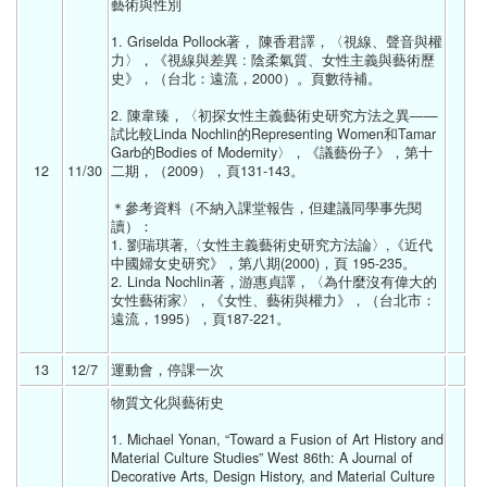
藝術與性別
1. Griselda Pollock著， 陳香君譯，〈視線、聲音與權
力〉，《視線與差異 : 陰柔氣質、女性主義與藝術歷
史》，（台北：遠流，2000）。頁數待補。
2. 陳韋臻，〈初探女性主義藝術史研究方法之異—— 
試比較Linda Nochlin的Representing Women和Tamar 
Garb的Bodies of Modernity〉，《議藝份子》，第十
12
11/30 
二期，（2009），頁131-143。
＊參考資料（不納入課堂報告，但建議同學事先閱
讀）：
1. 劉瑞琪著,〈女性主義藝術史研究方法論〉,《近代
中國婦女史研究》，第八期(2000)，頁 195-235。
2. Linda Nochlin著，游惠貞譯，〈為什麼沒有偉大的
女性藝術家〉，《女性、藝術與權力》，（台北市：
遠流，1995），頁187-221。
13
12/7 
運動會，停課一次 
物質文化與藝術史
1. Michael Yonan, “Toward a Fusion of Art History and 
Material Culture Studies” West 86th: A Journal of 
Decorative Arts, Design History, and Material Culture 