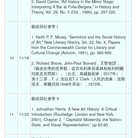
2. David Carrier, “Art history in the Mirror Stage: 
Interpreting A Bar at Folie-Bergere,” in History and 
Theory, Vol. 29, No. 3 (Oct., 1990), pp. 297-320. 
藝術與社會學 I
1. Keith P. F. Moxey, “Semiotics and the Social History 
of Art,” New Literary History, Vol. 22, No. 4, Papers 
from the Commonwealth Center for Literary and 
Cultural Change (Autumn, 1991), pp. 985-999.
10
11/16 
2. Richard Shone, John-Paul Stonard，王聖智譯，
《藝術史學的世界觀：從宮布利希與葛林柏格到阿爾
珀斯及克勞斯》，（台北：典藏藝術家，2017年），
第十三章，T. J. 克拉克T.J. Clark〈人民的形象：居斯
塔夫．庫爾貝與1848年革命〉，1973年。
藝術與社會學 II
1. Johnathan Harris, A New Art History: A Critical 
11
11/23 
Introduction (Routledge: London and New York, 
2001), Chapter 2, “ Capitalist Modernity, the Nation-
State, and Visual Representation,” pp.63-93.