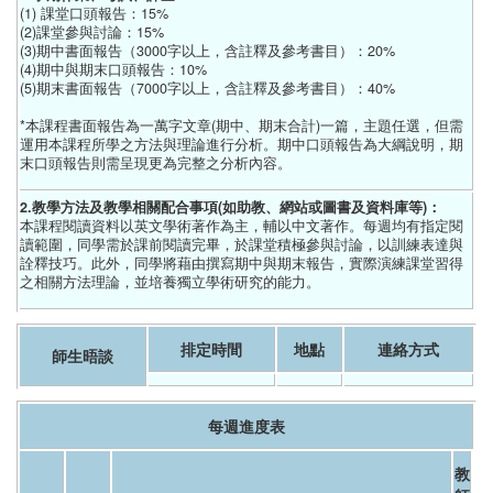
(1) 課堂口頭報告：15%
(2)課堂參與討論：15%
(3)期中書面報告（3000字以上，含註釋及參考書目）：20%
(4)期中與期末口頭報告：10%
(5)期末書面報告（7000字以上，含註釋及參考書目）：40%
*本課程書面報告為一萬字文章(期中、期末合計)一篇，主題任選，但需
運用本課程所學之方法與理論進行分析。期中口頭報告為大綱說明，期
末口頭報告則需呈現更為完整之分析內容。
2.教學方法及教學相關配合事項(如助教、網站或圖書及資料庫等)：
本課程閱讀資料以英文學術著作為主，輔以中文著作。每週均有指定閱
讀範圍，同學需於課前閱讀完畢，於課堂積極參與討論，以訓練表達與
詮釋技巧。此外，同學將藉由撰寫期中與期末報告，實際演練課堂習得
之相關方法理論，並培養獨立學術研究的能力。
排定時間
地點
連絡方式
師生晤談
每週進度表
教