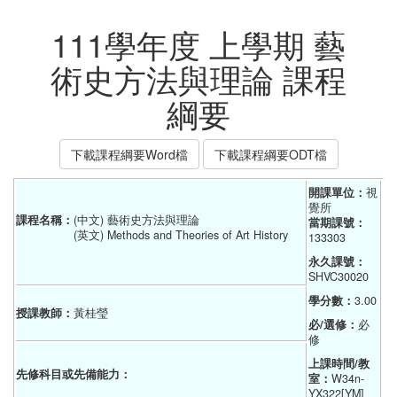
111學年度 上學期 藝
術史方法與理論 課程
綱要
下載課程綱要Word檔
下載課程綱要ODT檔
開課單位：
視
覺所
課程名稱：
(中文) 藝術史方法與理論
當期課號：
(英文) Methods and Theories of Art History
133303
永久課號：
SHVC30020
學分數：
3.00
授課教師：
黃桂瑩
必/選修：
必
修
上課時間/教
先修科目或先備能力：
室：
W34n-
YX322[YM]