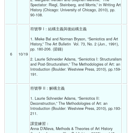
Spectator: Riegl, Steinberg, and Morris,” in Writing Art 
History (Chicago: University of Chicago, 2010), pp. 
90-108. 
符號學 I：結構主義與後結構主義
1. Mieke Bal and Norman Bryson, “Semiotics and Art 
History,” The Art Bulletin  Vol. 73, No. 2 (Jun., 1991), 
pp. 180-206. (節錄)
6
10/19 
2. Laurie Schneider Adams, “Semiotics I: Structuralism 
and Post-Structuralism,” The Methodologies of Art: an 
Introduction (Boulder: Westview Press, 2010), pp.159-
191. 
符號學 II：解構主義
1. Laurie Schneider Adams, “Semiotics II: 
Deconstruction,” The Methodologies of Art: an 
Introduction (Boulder: Westview Press, 2010), pp.193-
211. 
課堂練習：
Anna D’Alleva, Methods & Theories of Art History 