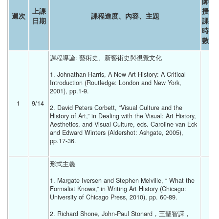
師
上課
授
週次
課程進度、內容、主題
日期
課
時
數
課程導論: 藝術史、新藝術史與視覺文化
1. Johnathan Harris, A New Art History: A Critical 
Introduction (Routledge: London and New York, 
2001), pp.1-9.
1
9/14 
2. David Peters Corbett, “Visual Culture and the 
History of Art,” in Dealing with the Visual: Art History, 
Aesthetics, and Visual Culture, eds. Caroline van Eck 
and Edward Winters (Aldershot: Ashgate, 2005), 
pp.17-36. 
形式主義
1. Margate Iversen and Stephen Melville, “ What the 
Formalist Knows,” in Writing Art History (Chicago: 
University of Chicago Press, 2010), pp. 60-89.
2. Richard Shone, John-Paul Stonard，王聖智譯，