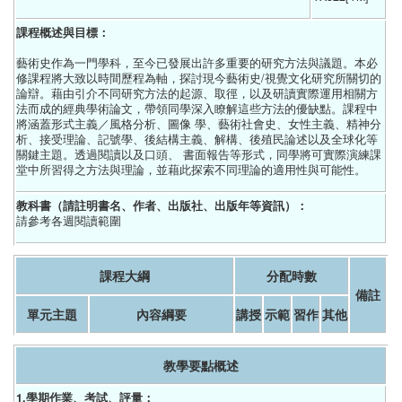
課程概述與目標：
藝術史作為一門學科，至今已發展出許多重要的研究方法與議題。本必
修課程將大致以時間歷程為軸，探討現今藝術史/視覺文化研究所關切的
論辯。藉由引介不同研究方法的起源、取徑，以及研讀實際運用相關方
法而成的經典學術論文，帶領同學深入瞭解這些方法的優缺點。課程中
將涵蓋形式主義／風格分析、圖像 學、藝術社會史、女性主義、精神分
析、接受理論、記號學、後結構主義、解構、後殖民論述以及全球化等
關鍵主題。透過閱讀以及口頭、 書面報告等形式，同學將可實際演練課
堂中所習得之方法與理論，並藉此探索不同理論的適用性與可能性。
教科書（請註明書名、作者、出版社、出版年等資訊）：
請參考各週閱讀範圍
課程大綱
分配時數
備註
單元主題
內容綱要
講授
示範
習作
其他
教學要點概述
1.學期作業、考試、評量：