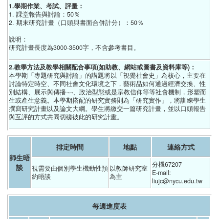
1.學期作業、考試、評量：
1. 課堂報告與討論：50％
2. 期末研究計畫（口頭與書面合併計分）：50％
說明：
研究計畫長度為3000-3500字，不含參考書目。
2.教學方法及教學相關配合事項(如助教、網站或圖書及資料庫等)：
本學期「專題研究與討論」的講題將以「視覺社會史」為核心，主要在
討論特定時空、不同社會文化環境之下，藝術品如何通過經濟交換、性
別結構、展示與傳播¬¬、政治型態或是宗教信仰等等社會機制，形塑而
生或產生意義。本學期搭配的研究實務則為「研究實作」，將訓練學生
撰寫研究計畫以及論文大綱。學生將繳交一篇研究計畫，並以口頭報告
與互評的方式共同切磋彼此的研究計畫。
排定時間
地點
連絡方式
師生晤
分機67207
談
視需要由個別學生機動性預
以教師研究室
E-mail: 
約晤談
為主
liujc@nycu.edu.tw
每週進度表