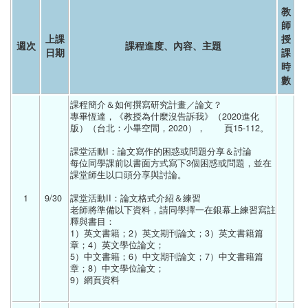
教
師
上課
授
週次
課程進度、內容、主題
日期
課
時
數
課程簡介＆如何撰寫研究計畫／論文？
專畢恆達，《教授為什麼沒告訴我》（2020進化
版）（台北：小畢空間，2020），	頁15-112。
課堂活動I：論文寫作的困惑或問題分享＆討論
每位同學課前以書面方式寫下3個困惑或問題，並在
課堂師生以口頭分享與討論。
1
9/30 
課堂活動II：論文格式介紹＆練習
老師將準備以下資料，請同學擇一在銀幕上練習寫註
釋與書目：
1）英文書籍；2）英文期刊論文；3）英文書籍篇
章；4）英文學位論文；
5）中文書籍；6）中文期刊論文；7）中文書籍篇
章；8）中文學位論文；
9）網頁資料