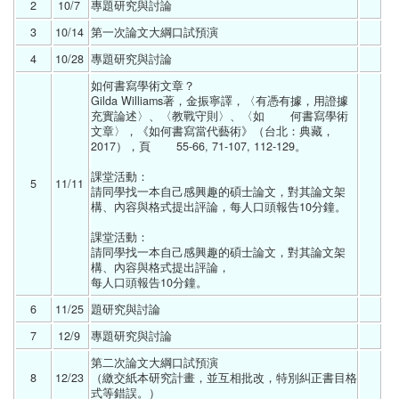
2
10/7 
專題研究與討論 
3
10/14 
第一次論文大綱口試預演 
4
10/28 
專題研究與討論 
如何書寫學術文章？
Gilda Williams著，金振寧譯，〈有憑有據，用證據
充實論述〉、〈教戰守則〉、〈如	何書寫學術
文章〉，《如何書寫當代藝術》（台北：典藏，
2017），頁	55-66, 71-107, 112-129。
課堂活動：
5
11/11 
請同學找一本自己感興趣的碩士論文，對其論文架
構、內容與格式提出評論，每人口頭報告10分鐘。
課堂活動：
請同學找一本自己感興趣的碩士論文，對其論文架
構、內容與格式提出評論，
每人口頭報告10分鐘。 
6
11/25 
題研究與討論 
7
12/9 
專題研究與討論 
第二次論文大綱口試預演
8
12/23 
（繳交紙本研究計畫，並互相批改，特別糾正書目格
式等錯誤。） 