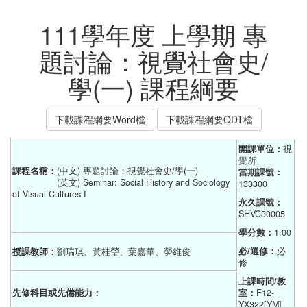
111學年度 上學期 專
題討論：視覺社會史/
學(一) 課程綱要
下載課程綱要Word檔
下載課程綱要ODT檔
開課單位：
視
覺所
課程名稱：
(中文) 專題討論：視覺社會史/學(一)
當期課號：
(英文) Seminar: Social History and Sociology
133300
of Visual Cultures I
永久課號：
SHVC30005
學分數：
1.00
必/選修：
必
授課教師：
劉瑞琪、黃桂瑩、葉嘉華、勞維俊
修
上課時間/教
先修科目或先備能力：
室：
F12-
YX322[YM]