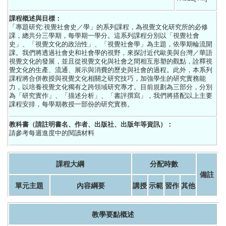
課程概述與目標：
「專題研究:視覺社會史／學」的系列課程，為視覺文化研究所的必修
課，總共分三學期，每學期一學分。這系列課程分別以「視覺社會
史」、「視覺文化的政治性」、「視覺社會學」為主題，依學期輪流開
課。我們將透過社會史和社會學的視野，來探討近代歐美與台灣／華語
視覺文化的發展，並且從視覺文化與社會之間相互形塑的觀點，詮釋視
覺文化的生產、流通、展示與消費的歷史與社會的過程。此外，本系列
課程將合併教授與視覺文化相關之研究技巧，加強學生的研究實務能
力，以培養視覺文化獨有之跨領域研究專才。目前規劃為三部分，分別
為「研究實作」、「描述分析」、「書評撰寫」，我們將搭配以上主要
課程安排，每學期教授一部份的研究實務。
教科書（請註明書名、作者、出版社、出版年等資訊）：
請參考每週進度中的閱讀材料
課程大綱
分配時數
備註
單元主題
內容綱要
講授
示範
習作
其他
教學要點概述