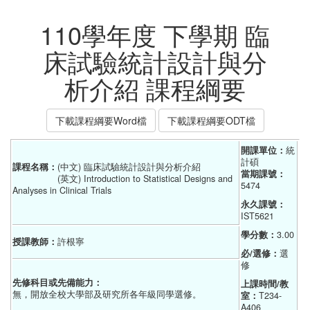
110學年度 下學期 臨
床試驗統計設計與分
析介紹 課程綱要
下載課程綱要Word檔
下載課程綱要ODT檔
開課單位：
統
計碩    
課程名稱：
(中文) 臨床試驗統計設計與分析介紹
當期課號：
(英文) Introduction to Statistical Designs and
5474
Analyses in Clinical Trials
永久課號：
IST5621
學分數：
3.00
授課教師：
許根寧
必/選修：
選
修
先修科目或先備能力：
上課時間/教
無，開放全校大學部及研究所各年級同學選修。
室：
T234-
A406