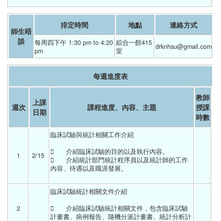
排定時間
地點
連絡方式
師生晤
談
每周四下午 1:30 pm to 4:20 
綜合一館415
drknhsu@gmail.com
pm
室
每週進度表
教師
上課
週次
課程進度、內容、主題
授課
日期
時數
臨床試驗與統計相關工作介紹	
	介紹臨床試驗的目的以及執行內容。
1
2/15 
	介紹統計部門統計程序員以及統計師的工作
內容、待遇以及職涯發展。
臨床試驗統計相關文件介紹	
2
	介紹臨床試驗統計相關文件，包含臨床試驗
計畫書、病例報告、隨機分派計畫書、統計分析計