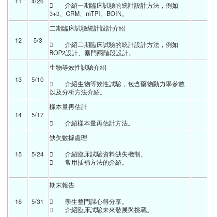
11
4/26 
	介紹一期臨床試驗的統計設計方法，例如
3+3、CRM、mTPI、BOIN。 
二期臨床試驗統計設計介紹	
12
5/3 
	介紹二期臨床試驗的統計設計方法，例如
BOP2設計、塞門兩階段設計。 
生物等效性試驗介紹	
13
5/10 
	介紹生物等效性試驗，包含藥物動力學參數
以及分析方法介紹。 
樣本量再估計	
14
5/17 
	介紹樣本量再估計方法。 
缺失數據處理	
15
5/24 
	介紹臨床試驗資料缺失機制。
	常用插補方法的介紹。
期末報告	
16
5/31 
	學生整門課心得分享。
	介紹臨床試驗未來發展與挑戰。