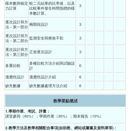
樣本數與檢定
較二元結果的比率值，以及
３ 
力計算
比較事件發生時間指標的樣
本數計算。 
逐次設計與方
兩階段設計 
３ 
法－第一部分
逐次設計與方
監測安全與療效不彰 
３ 
法－第二部分
逐次設計與方
正規逐次設計 
３ 
法－第三部分
多種比較方法介紹與試驗設
多重比較
６ 
計 
適應性設計
適應性設計介紹 
6 
缺失數據
缺失數據處理方法介紹 
6 
教學要點概述
1.學期作業、考試、評量：
課堂參與（60%）；學期作業（30%）；期末報告（10%）
2.教學方法及教學相關配合事項(如助教、網站或圖書及資料庫等)：