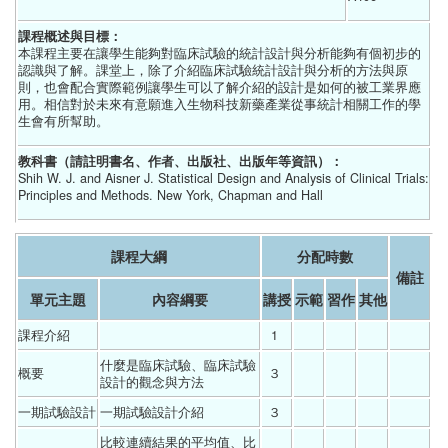
課程概述與目標：
本課程主要在讓學生能夠對臨床試驗的統計設計與分析能夠有個初步的
認識與了解。課堂上，除了介紹臨床試驗統計設計與分析的方法與原
則，也會配合實際範例讓學生可以了解介紹的設計是如何的被工業界應
用。相信對於未來有意願進入生物科技新藥產業從事統計相關工作的學
生會有所幫助。
教科書（請註明書名、作者、出版社、出版年等資訊）：
Shih W. J. and Aisner J. Statistical Design and Analysis of Clinical Trials:
Principles and Methods. New York, Chapman and Hall
課程大綱
分配時數
備註
單元主題
內容綱要
講授
示範
習作
其他
課程介紹
1 
什麼是臨床試驗、臨床試驗
概要
３ 
設計的觀念與方法 
一期試驗設計
一期試驗設計介紹 
３ 
比較連續結果的平均值、比