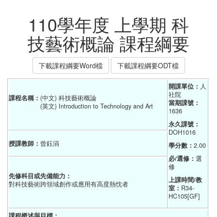
110學年度 上學期 科
技藝術概論 課程綱要
下載課程綱要Word檔
下載課程綱要ODT檔
開課單位：
人
社院    
課程名稱：
(中文) 科技藝術概論
當期課號：
(英文) Introduction to Technology and Art
1636
永久課號：
DOH1016
授課教師：
曾鈺涓
學分數：
2.00
必/選修：
選
修
先修科目或先備能力：
上課時間/教
對科技藝術跨領域創作或應用有高度熱忱者
室：
R34-
HC105[GF]
課程概述與目標：