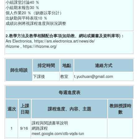
小組課堂討論40 ％
小組期末報告30 ％
個人作業20 ％（缺繳以零分計）
出缺勤與平時表現10 ％
成績比例將視課程進度與狀況調整
2.教學方法及教學相關配合事項(如助教、網站或圖書及資料庫等)：
Ars Electronica, https://ars.electronica.art/news/de/
rhizome , https://rhizome.org/
排定時間
地點
連絡方式
師生晤談
下課後
教室
t.yuchuan@gmail.com
每週進度表
上課
教師授課時
週次
課程進度、內容、主題
日期
數
課程與閱讀書單說明
1
9/16 
網路課程
meet.google.com/ctb-vqds-iun 