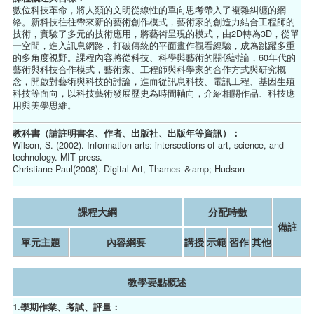
數位科技革命，將人類的文明從線性的單向思考帶入了複雜糾纏的網
絡。新科技往往帶來新的藝術創作模式，藝術家的創造力結合工程師的
技術，實驗了多元的技術應用，將藝術呈現的模式，由2D轉為3D，從單
一空間，進入訊息網路，打破傳統的平面畫作觀看經驗，成為跳躍多重
的多角度視野。課程內容將從科技、科學與藝術的關係討論，60年代的
藝術與科技合作模式，藝術家、工程師與科學家的合作方式與研究概
念，開啟對藝術與科技的討論，進而從訊息科技、電訊工程、基因生殖
科技等面向，以科技藝術發展歷史為時間軸向，介紹相關作品、科技應
用與美學思維。
教科書（請註明書名、作者、出版社、出版年等資訊）：
Wilson, S. (2002). Information arts: intersections of art, science, and
technology. MIT press.
Christiane Paul(2008). Digital Art, Thames ＆amp; Hudson
課程大綱
分配時數
備註
單元主題
內容綱要
講授
示範
習作
其他
教學要點概述
1.學期作業、考試、評量：