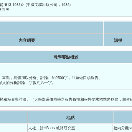
-1983)》(中國文聯出版公司，1985)
秋白等
內容綱要
講授
教學要點概述
、重點，具體加以分析、評論。約2500字，並須做口頭報告。
深入的分析討論，字數約六千字。
於積極參與討論。（大學部選修同學之報告負擔和報告要求標準將略降，將依研
地點
人社二館HB306 教師研究室
校內分機5827