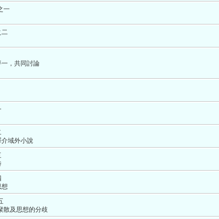
之一
之二
評一，共同討論
一
二
介域外小說 
三
 
四
想 
五
聚散及思想的分歧 