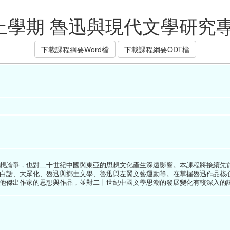
 上學期 魯迅與現代文學研究
下載課程綱要Word檔
下載課程綱要ODT檔
想論爭，也對二十世紀中國與東亞的思想文化產生深遠影響。本課程將接續先
白話、大眾化、魯迅與鄉土文學、魯迅與左翼文藝運動等。在掌握魯迅作品核
他傑出作家的思想與作品，並對二十世紀中國文學思潮的發展變化有較深入的