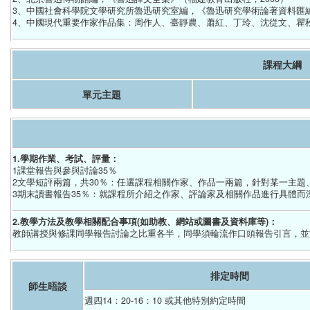
3、中國社會科學院文學研究所魯迅研究室編，《魯迅研究學術論著資料匯編(1913
4、中國現代重要作家作品集：周作人、臺靜農、蕭紅、丁玲、沈從文、瞿
課程大綱
單元主題
1.學期作業、考試、評量：
1課堂報告與參與討論35％
2文學短評兩篇，共30％：任選課程相關作家、作品一兩篇，針對某一主題
3期末讀書報告35％：就課程所介紹之作家、評論家及相關作品進行具體而
2.教學方法及教學相關配合事項(如助教、網站或圖書及資料庫等)：
教師講授與修課同學報告討論之比重各半，同學須輪流作口頭報告引言，並
排定時間
師生晤談
週四14：20-16：10 或其他特別約定時間