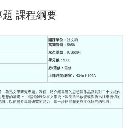
專題 課程綱要
開課單位：
社文碩    
當期課號：
5856
永久課號：
ICS5394
學分數：
3.00
必/選修：
選修
上課時間/教室：
R34n-F106A
前「魯迅文學研究專題」課程，將介紹魯迅的思想與作品及其對二十世紀作
心思想的基礎上，將討論幾位在文學史上深受魯迅啟發或與魯迅往來密切的
認識，以便提昇專題研究的能力，進一步拓展歷史與文化研究的視野。