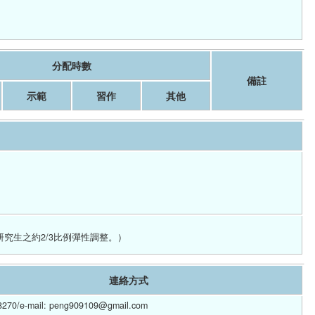
分配時數
備註
示範
習作
其他
究生之約2/3比例彈性調整。）
連絡方式
0/e-mail: peng909109@gmail.com