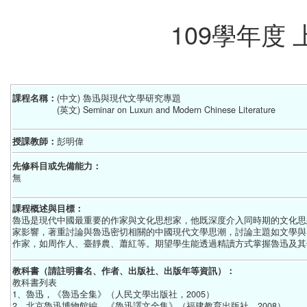
109學年度
課程名稱：
(中文) 魯迅與現代文學研究專題
(英文) Seminar on Luxun and Modern Chinese Literature
授課教師：
彭明偉
先修科目或先備能力：
無
課程概述與目標：
魯迅是現代中國最重要的作家與文化思想家，他既深度介入同時期的文化思
家影響，著重討論與魯迅密切相關的中國現代文學思潮，討論主題如文學與
作家，如周作人、臺靜農、蕭紅等。期望學生能透過精讀方式掌握魯迅及其
教科書（請註明書名、作者、出版社、出版年等資訊）：
教科書列表
1、魯迅，《魯迅全集》（人民文學出版社，2005）
2、北京魯迅博物館編，《魯迅譯文全集》（福建教育出版社，2008）