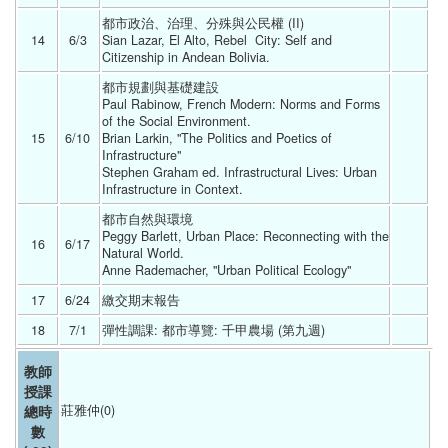
都市政治、治理、分殊與公民權 (II)
14
6/3 
Sian Lazar, El Alto, Rebel  City: Self and 
Citizenship in Andean Bolivia. 
都市規劃與基礎建設
Paul Rabinow, French Modern: Norms and Forms 
of the Social Environment.
15
6/10 
Brian Larkin, "The Politics and Poetics of 
Infrastructure"
Stephen Graham ed. Infrastructural Lives: Urban 
Infrastructure in Context. 
都市自然與環境
Peggy Barlett, Urban Place: Reconnecting with the 
16
6/17 
Natural World.
Anne Rademacher, "Urban Political Ecology" 
17
6/24 
繳交期末報告 
18
7/1 
彈性調課: 都市導覽: 千甲農場 (第九週) 
教師
授課
總時
莊雅仲(0)
數