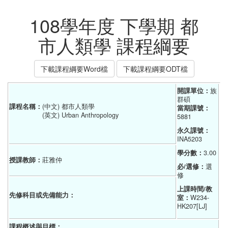
108學年度 下學期 都
市人類學 課程綱要
下載課程綱要Word檔
下載課程綱要ODT檔
開課單位：
族
群碩    
課程名稱：
(中文) 都市人類學
當期課號：
(英文) Urban Anthropology
5881
永久課號：
INA5203
學分數：
3.00
授課教師：
莊雅仲
必/選修：
選
修
上課時間/教
先修科目或先備能力：
室：
W234-
HK207[LJ]
課程概述與目標：