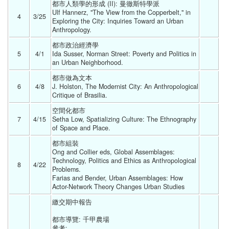
都市人類學的形成 (II): 曼徹斯特學派
Ulf Hannerz, "The View from the Copperbelt," in 
4
3/25 
Exploring the City: Inquiries Toward an Urban 
Anthropology. 
都市政治經濟學
5
4/1 
Ida Susser, Norman Street: Poverty and Politics in 
an Urban Neighborhood. 
都市做為文本
6
4/8 
J. Holston, The Modernist City: An Anthropological 
Critique of Brasilia. 
空間化都市
7
4/15 
Setha Low, Spatializing Culture: The Ethnography 
of Space and Place. 
都市組裝
Ong and Collier eds, Global Assemblages: 
Technology, Politics and Ethics as Anthropological 
8
4/22 
Problems.
Farias and Bender, Urban Assemblages: How 
Actor-Network Theory Changes Urban Studies 
繳交期中報告
都市導覽: 千甲農場
參考: 