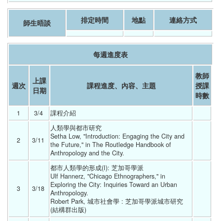
排定時間
地點
連絡方式
師生晤談
每週進度表
教師
上課
週次
課程進度、內容、主題
授課
日期
時數
1
3/4 
課程介紹 
人類學與都市研究
Setha Low, "Introduction: Engaging the City and 
2
3/11 
the Future," in The Routledge Handbook of 
Anthropology and the City. 
都市人類學的形成(I): 芝加哥學派
Ulf Hannerz, "Chicago Ethnographers," in 
Exploring the City: Inquiries Toward an Urban 
3
3/18 
Anthropology.
Robert Park, 城市社會學 : 芝加哥學派城市研究 
(結構群出版) 