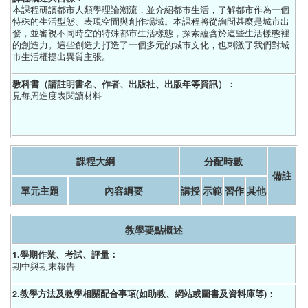
本課程研讀都市人類學理論潮流，並介紹都市生活，了解都市作為一個
特殊的生活型態、表現空間與創作場域。本課程將從詢問甚麼是城市出
發，並審視不同時空的特殊都市生活樣態，探索蘊含於這些生活樣態裡
的創造力。這些創造力打造了一個多元的城市文化，也刺激了我們對城
市生活權提出異質主張。
教科書（請註明書名、作者、出版社、出版年等資訊）：
見每周進度表閱讀材料
課程大綱
分配時數
備註
單元主題
內容綱要
講授
示範
習作
其他
教學要點概述
1.學期作業、考試、評量：
期中與期末報告
2.教學方法及教學相關配合事項(如助教、網站或圖書及資料庫等)：