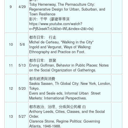
Toby Hemenway, The Permaculture City: 
9
4/29 
Regenerative Design for Urban, Suburban, and 
Town Resilience
影片:  千甲  (廖建華導演 
https://www.youtube.com/watch?
v=PjBJxsekTnU&list=WL&index=2&t=0s) 
都市日常:　行走
Michel de Certeau, "Walking in the City"
10
5/6 
Ingold and Vergunst, Ways of Walking: 
Ethnography and Practice on Foot. 
都市日常:　群聚
11
5/13 
Erving Goffman, Behavior in Public Places: Notes 
on the Social Organization of Gatherings. 
都市經濟與消費
Saskia Sassen, Th Global City: New York, London, 
12
5/20 
Tokyo.
Evers and Seale eds, Informal Urban  Street 
Markets: International Perspectives. 
都市政治、治理、分殊與公民權 (I)
Anthony Leeds, Cities, Classes, and the Social 
13
5/27 
Order.
Clarence Stone, Regime Politics: Governing 
Atlanta, 1946-1988. 