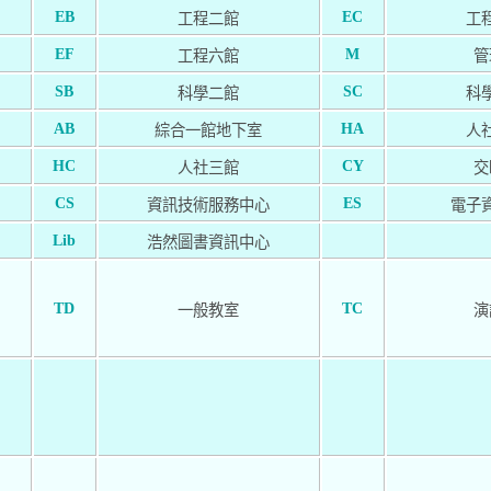
EB
EC
工程二館
工
EF
M
工程六館
管
SB
SC
科學二館
科
AB
HA
綜合一館地下室
人
HC
CY
人社三館
交
CS
ES
資訊技術服務中心
電子
Lib
浩然圖書資訊中心
TD
TC
一般教室
演