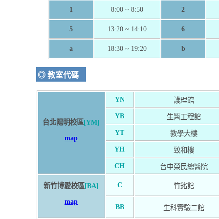
1
8:00 ~ 8:50
2
5
13:20 ~ 14:10
6
a
18:30 ~ 19:20
b
◎ 教室代碼
YN
護理館
YB
生醫工程館
台北陽明校區
[YM]
YT
教學大樓
map
YH
致和樓
CH
台中榮民總醫院
C
新竹博愛校區
[BA]
竹銘館
map
BB
生科實驗二館