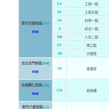
EA
工程一館
EE
工程五館
SA
科學一館
新竹光復校區
[GF]
A
綜合一館
map
HB
人社二館
EV
環工館
AD
大禮堂
台北北門校區
[BM]
TA
會議室
map
台南歸仁校區
[GR]
CM
奇美樓
map
新竹六家校區
[LJ]