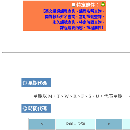
特定條件
：
【英文授課課程查詢、課程名稱查詢、
開課教師姓名查詢、當期課號查詢、
永久課號查詢、特定時間查詢、
課程綱要內容、課程屬性】
◎ 星期代碼
星期以 M、T、W、R、F、S、U，代表星期
◎ 時間代碼
y
6:00 ~ 6:50
z