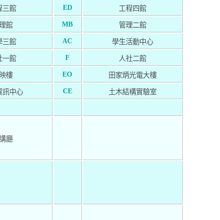
ED
程三館
工程四館
MB
理館
管理二館
AC
學三館
學生活動中心
F
社一館
人社二館
EO
映樓
田家炳光電大樓
CE
資訊中心
土木結構實驗室
講廳