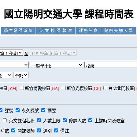
國立陽明交通大學 課程時間表
學 生 選 課 系 統
英 文 授 課 報 表
課 務 訊 息
陽 明 交 通 大 學
至
校區
[YM]
新竹博愛校區
[BA]
新竹光復校區
[GF]
台北北門校區
[
課號
永久課號
摘要
稱
英文課程名稱
人數上限
修課人數
上課時間及教室
時數
開課教師
選別
備註