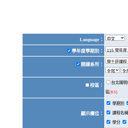
Language：
學年度學期別
：
開課系所
：
台北陽明
校區
：
區
[KS]
學期別
課程名
顯示欄位
：
學分